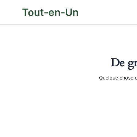
Aller
Tout-en-Un
au
contenu
De gr
Quelque chose d’